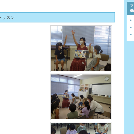
ア
磯
別レッスン